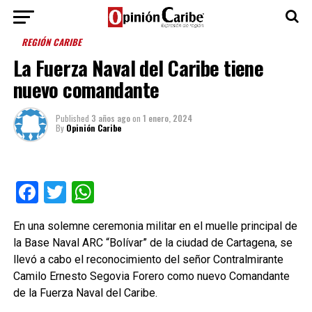
REGIÓN CARIBE
La Fuerza Naval del Caribe tiene
nuevo comandante
Published
3 años ago
on
1 enero, 2024
By
Opinión Caribe
Facebook
Twitter
WhatsApp
En una solemne ceremonia militar en el muelle principal de
la Base Naval ARC “Bolívar” de la ciudad de Cartagena, se
llevó a cabo el reconocimiento del señor Contralmirante
Camilo Ernesto Segovia Forero como nuevo Comandante
de la Fuerza Naval del Caribe.