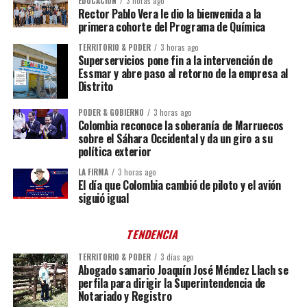
EDUCACIÓN
3 horas ago
Rector Pablo Vera le dio la bienvenida a la
primera cohorte del Programa de Química
TERRITORIO & PODER
3 horas ago
Superservicios pone fin a la intervención de
Essmar y abre paso al retorno de la empresa al
Distrito
PODER & GOBIERNO
3 horas ago
Colombia reconoce la soberanía de Marruecos
sobre el Sáhara Occidental y da un giro a su
política exterior
LA FIRMA
3 horas ago
El día que Colombia cambió de piloto y el avión
siguió igual
TENDENCIA
TERRITORIO & PODER
3 días ago
Abogado samario Joaquín José Méndez Llach se
perfila para dirigir la Superintendencia de
Notariado y Registro