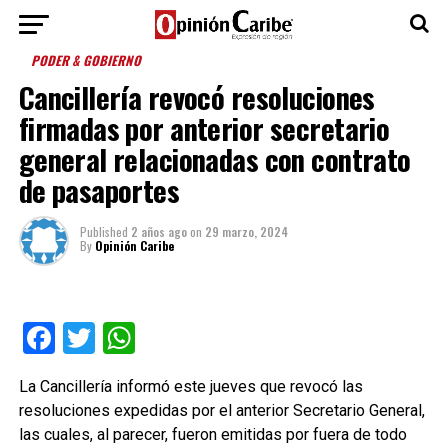
PODER & GOBIERNO
Cancillería revocó resoluciones
firmadas por anterior secretario
general relacionadas con contrato
de pasaportes
Published
2 años ago
on
29 marzo, 2024
By
Opinión Caribe
Facebook
Twitter
WhatsApp
La Cancillería informó este jueves que revocó las
resoluciones expedidas por el anterior Secretario General,
las cuales, al parecer, fueron emitidas por fuera de todo