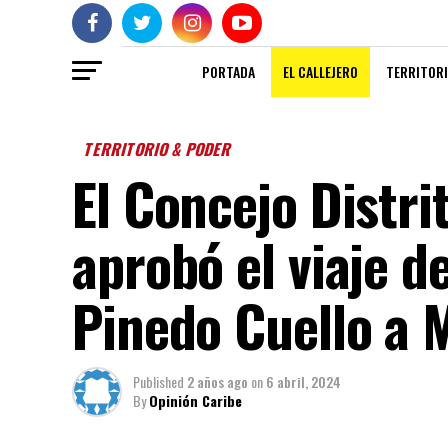
PORTADA
EL CALLEJERO
TERRITORI
TERRITORIO & PODER
El Concejo Distri
aprobó el viaje d
Pinedo Cuello a
Published
2 años ago
on
6 abril, 2024
By
Opinión Caribe