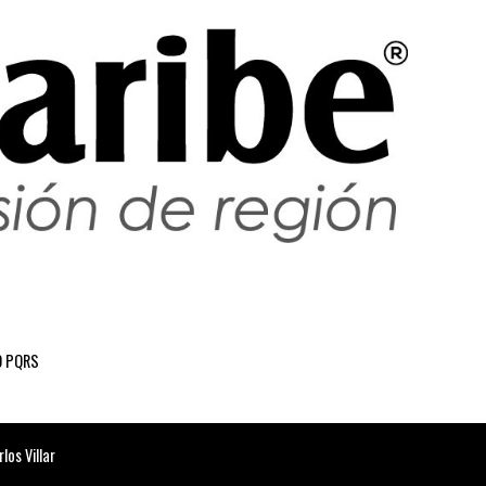
 PQRS
os Villar