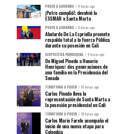
PODER & GOBIERNO
8 horas ago
¡Petro cumplió!: devolvió la
ESSMAR a Santa Marta
PODER & GOBIERNO
8 horas ago
Abelardo De La Espriella promete
respaldo total a la Fuerza Pública
durante su posesión en Cali
GEOPOLÍTICA PARROQUIAL
9 horas ago
De Miguel Pinedo a Honorio
Henríquez: dos generaciones de
una familia en la Presidencia del
Senado
TERRITORIO & PODER
10 horas ago
Carlos Pinedo lleva la
representación de Santa Marta a
la posesión presidencial en Cali
TERRITORIO & PODER
10 horas ago
Carlos Mario Farelo acompaña el
inicio de una nueva etapa para
Colombia