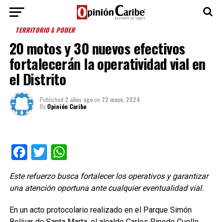
TERRITORIO & PODER
20 motos y 30 nuevos efectivos
fortalecerán la operatividad vial en
el Distrito
Published
2 años ago
on
22 mayo, 2024
By
Opinión Caribe
Facebook
Twitter
WhatsApp
Este refuerzo busca fortalecer los operativos y garantizar
una atención oportuna ante cualquier eventualidad vial.
En un acto protocolario realizado en el Parque Simón
Bolívar de Santa Marta, el alcalde Carlos Pinedo Cuello