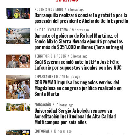
PODER & GOBIERNO
9 horas ago
Barranquilla realizará concierto gratuito por la
posesión del presidente Abelardo De la Espriella
UNIDAD INVESTIGATIVA
9 horas ago
Durante el gobierno de Rafael Martínez, el
Fondo Mixto Sierra Nevada ejecutó proyectos
por más de $351.000 millones (1era entrega)
TERRITORIO & PODER
9 horas ago
Saúl Severini señaló ante la JEP a José Félix
Lafaurie por supuestos vínculos con las AUC
DEPARTAMENTO
10 horas ago
CORPAMAG impulsa los negocios verdes del
Magdalena en congreso jurídico realizado en
Santa Marta
EDUCACIÓN
10 horas ago
Universidad Sergio Arboleda renueva su
Acreditación Institucional de Alta Calidad
Multicampus por seis años
EDITORIAL
10 horas ago