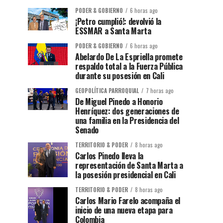
PODER & GOBIERNO
6 horas ago
¡Petro cumplió!: devolvió la
ESSMAR a Santa Marta
PODER & GOBIERNO
6 horas ago
Abelardo De La Espriella promete
respaldo total a la Fuerza Pública
durante su posesión en Cali
GEOPOLÍTICA PARROQUIAL
7 horas ago
De Miguel Pinedo a Honorio
Henríquez: dos generaciones de
una familia en la Presidencia del
Senado
TERRITORIO & PODER
8 horas ago
Carlos Pinedo lleva la
representación de Santa Marta a
la posesión presidencial en Cali
TERRITORIO & PODER
8 horas ago
Carlos Mario Farelo acompaña el
inicio de una nueva etapa para
Colombia