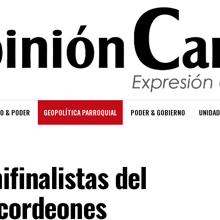
O & PODER
GEOPOLÍTICA PARROQUIAL
PODER & GOBIERNO
UNIDAD
ifinalistas del
Acordeones