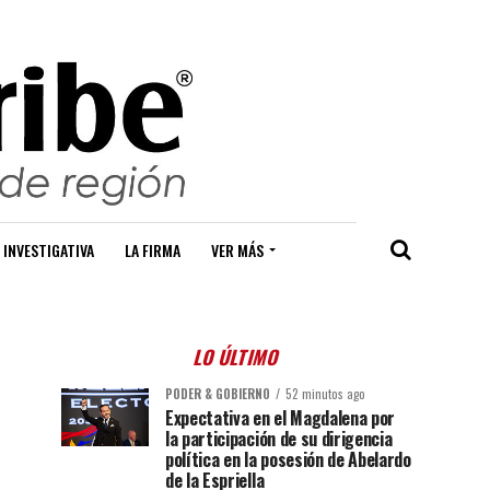
 INVESTIGATIVA
LA FIRMA
VER MÁS
LO ÚLTIMO
PODER & GOBIERNO
52 minutos ago
Expectativa en el Magdalena por
la participación de su dirigencia
política en la posesión de Abelardo
de la Espriella