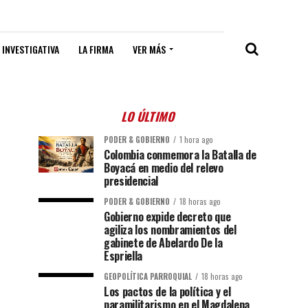
 INVESTIGATIVA
LA FIRMA
VER MÁS
LO ÚLTIMO
PODER & GOBIERNO
1 hora ago
Colombia conmemora la Batalla de
Boyacá en medio del relevo
presidencial
PODER & GOBIERNO
18 horas ago
Gobierno expide decreto que
agiliza los nombramientos del
gabinete de Abelardo De la
Espriella
GEOPOLÍTICA PARROQUIAL
18 horas ago
Los pactos de la política y el
paramilitarismo en el Magdalena