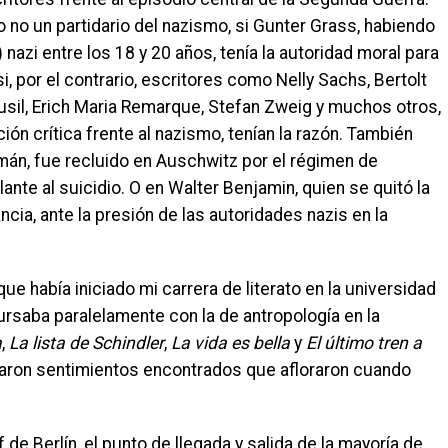
 no un partidario del nazismo, si Gunter Grass, habiendo
azi entre los 18 y 20 años, tenía la autoridad moral para
i, por el contrario, escritores como Nelly Sachs, Bertolt
il, Erich Maria Remarque, Stefan Zweig y muchos otros,
ión crítica frente al nazismo, tenían la razón. También
mán, fue recluido en Auschwitz por el régimen de
lante al suicidio. O en Walter Benjamin, quien se quitó la
ncia, ante la presión de las autoridades nazis en la
 había iniciado mi carrera de literato en la universidad
cursaba paralelamente con la de antropología en la
a
,
La lista de Schindler
,
La vida es bella
y
El último tren a
ron sentimientos encontrados que afloraron cuando
de Berlín, el punto de llegada y salida de la mayoría de