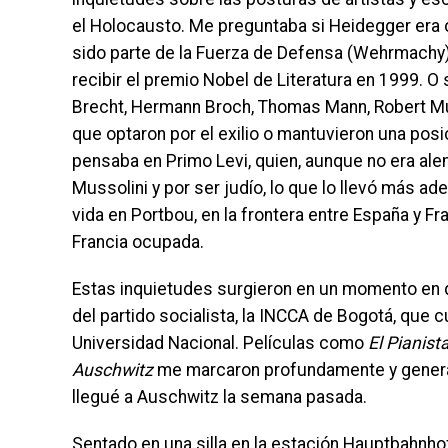
el Holocausto. Me preguntaba si Heidegger era o
sido parte de la Fuerza de Defensa (Wehrmachy) n
recibir el premio Nobel de Literatura en 1999. O s
Brecht, Hermann Broch, Thomas Mann, Robert Mus
que optaron por el exilio o mantuvieron una posic
pensaba en Primo Levi, quien, aunque no era ale
Mussolini y por ser judío, lo que lo llevó más ade
vida en Portbou, en la frontera entre España y Fra
Francia ocupada.
Estas inquietudes surgieron en un momento en que
del partido socialista, la INCCA de Bogotá, que 
Universidad Nacional. Películas como
El Pianist
Auschwitz
me marcaron profundamente y genera
llegué a Auschwitz la semana pasada.
Sentado en una silla en la estación Hauptbahnhof 