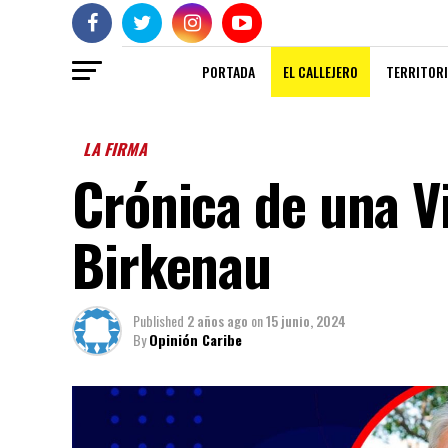
PORTADA
EL CALLEJERO
TERRITORI
LA FIRMA
Crónica de una Vi
Birkenau
Published
2 años ago
on
15 junio, 2024
By
Opinión Caribe