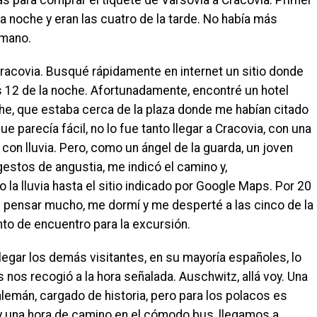
las para comprar el tiquete de Varsovia a Cracovia. Primer
la noche y eran las cuatro de la tarde. No había más
 mano.
a Cracovia. Busqué rápidamente en internet un sitio donde
s 12 de la noche. Afortunadamente, encontré un hotel
che, que estaba cerca de la plaza donde me habían citado
e parecía fácil, no lo fue tanto llegar a Cracovia, con una
on lluvia. Pero, como un ángel de la guarda, un joven
gestos de angustia, me indicó el camino y,
 la lluvia hasta el sitio indicado por Google Maps. Por 20
Sin pensar mucho, me dormí y me desperté a las cinco de la
nto de encuentro para la excursión.
legar los demás visitantes, en su mayoría españoles, lo
nos recogió a la hora señalada. Auschwitz, allá voy. Una
lemán, cargado de historia, pero para los polacos es
una hora de camino en el cómodo bus, llegamos a