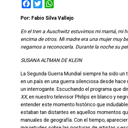
Facebook
Twitter
WhatsApp
Por: Fabio Silva Vallejo
En el tren a Auschwitz estuvimos mi mamá, mi h
encima de otros. Mi madre era una mujer muy bel
negamos a reconocerla. Durante la noche su pelo
SUSANA ALTMAN DE KLEIN
La Segunda Guerra Mundial siempre ha sido un te
en un país en una guerra silenciosa desde hace 
un interrogante. Escuchando el programa que dir
XX
, en nuestro televisor Philips en blanco y n
entender este momento histórico que indudable
estaban tan distantes en aquellos momentos q
manuales de geografía. Con el tiempo, aparecier
inquietudes sobre las posturas de artistas y esc