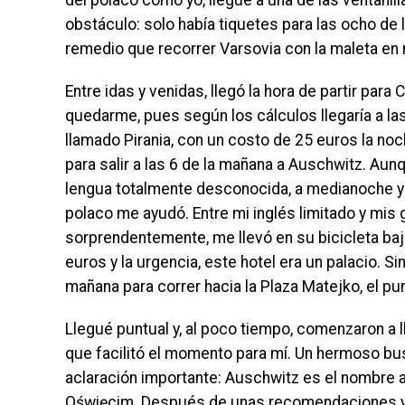
del polaco como yo, llegué a una de las ventanil
obstáculo: solo había tiquetes para las ocho de 
remedio que recorrer Varsovia con la maleta en
Entre idas y venidas, llegó la hora de partir par
quedarme, pues según los cálculos llegaría a la
llamado Pirania, con un costo de 25 euros la no
para salir a las 6 de la mañana a Auschwitz. Aunqu
lengua totalmente desconocida, a medianoche y c
polaco me ayudó. Entre mi inglés limitado y mis 
sorprendentemente, me llevó en su bicicleta bajo
euros y la urgencia, este hotel era un palacio. 
mañana para correr hacia la Plaza Matejko, el pu
Llegué puntual y, al poco tiempo, comenzaron a l
que facilitó el momento para mí. Un hermoso bus 
aclaración importante: Auschwitz es el nombre a
Oświęcim. Después de unas recomendaciones y 