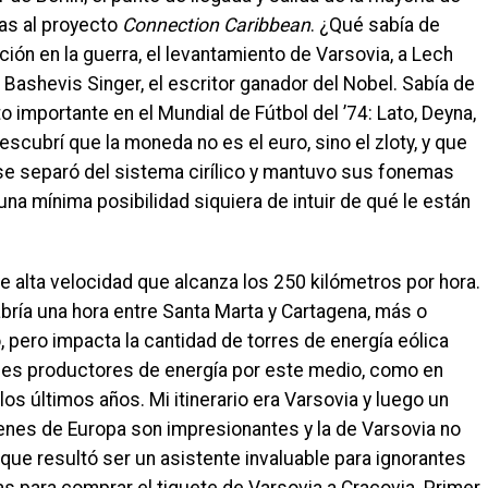
ias al proyecto
Connection Caribbean
. ¿Qué sabía de
ión en la guerra, el levantamiento de Varsovia, a Lech
c Bashevis Singer, el escritor ganador del Nobel. Sabía de
 importante en el Mundial de Fútbol del ’74: Lato, Deyna,
cubrí que la moneda no es el euro, sino el zloty, y que
, se separó del sistema cirílico y mantuvo sus fonemas
una mínima posibilidad siquiera de intuir de qué le están
de alta velocidad que alcanza los 250 kilómetros por hora.
abría una hora entre Santa Marta y Cartagena, más o
pero impacta la cantidad de torres de energía eólica
ales productores de energía por este medio, como en
os últimos años. Mi itinerario era Varsovia y luego un
enes de Europa son impresionantes y la de Varsovia no
que resultó ser un asistente invaluable para ignorantes