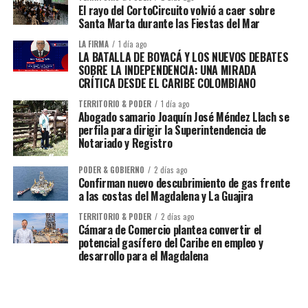
El rayo del CortoCircuito volvió a caer sobre
Santa Marta durante las Fiestas del Mar
LA FIRMA
1 día ago
LA BATALLA DE BOYACÁ Y LOS NUEVOS DEBATES
SOBRE LA INDEPENDENCIA: UNA MIRADA
CRÍTICA DESDE EL CARIBE COLOMBIANO
TERRITORIO & PODER
1 día ago
Abogado samario Joaquín José Méndez Llach se
perfila para dirigir la Superintendencia de
Notariado y Registro
PODER & GOBIERNO
2 días ago
Confirman nuevo descubrimiento de gas frente
a las costas del Magdalena y La Guajira
TERRITORIO & PODER
2 días ago
Cámara de Comercio plantea convertir el
potencial gasífero del Caribe en empleo y
desarrollo para el Magdalena