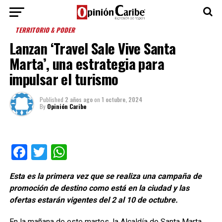
TERRITORIO & PODER
Lanzan ‘Travel Sale Vive Santa
Marta’, una estrategia para
impulsar el turismo
Published
2 años ago
on
1 octubre, 2024
By
Opinión Caribe
Facebook
Twitter
WhatsApp
Esta es la primera vez que se realiza una campaña de
promoción de destino como está en la ciudad y las
ofertas estarán vigentes del 2 al 10 de octubre.
En la mañana de este martes, la Alcaldía de Santa Marta,