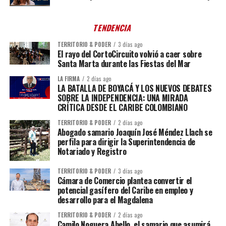
TENDENCIA
TERRITORIO & PODER
3 días ago
El rayo del CortoCircuito volvió a caer sobre
Santa Marta durante las Fiestas del Mar
LA FIRMA
2 días ago
LA BATALLA DE BOYACÁ Y LOS NUEVOS DEBATES
SOBRE LA INDEPENDENCIA: UNA MIRADA
CRÍTICA DESDE EL CARIBE COLOMBIANO
TERRITORIO & PODER
2 días ago
Abogado samario Joaquín José Méndez Llach se
perfila para dirigir la Superintendencia de
Notariado y Registro
TERRITORIO & PODER
3 días ago
Cámara de Comercio plantea convertir el
potencial gasífero del Caribe en empleo y
desarrollo para el Magdalena
TERRITORIO & PODER
2 días ago
Camilo Noguera Abello, el samario que asumirá