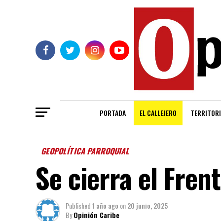
PORTADA
EL CALLEJERO
TERRITORI
GEOPOLÍTICA PARROQUIAL
Se cierra el Fren
Published
1 año ago
on
20 junio, 2025
By
Opinión Caribe