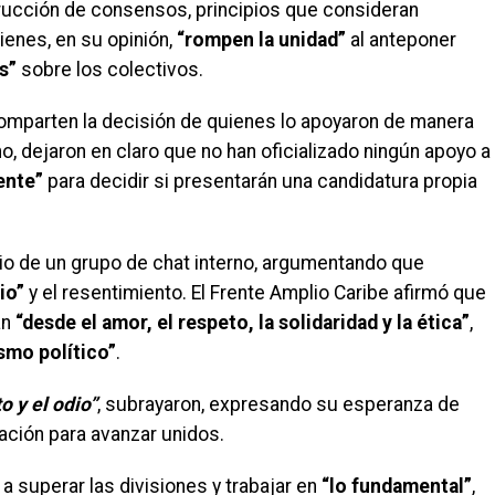
strucción de consensos, principios que consideran
ienes, en su opinión,
“rompen la unidad”
al anteponer
s”
sobre los colectivos.
comparten la decisión de quienes lo apoyaron de manera
, dejaron en claro que no han oficializado ningún apoyo a
ente”
para decidir si presentarán una candidatura propia
rio de un grupo de chat interno, argumentando que
io”
y el resentimiento. El Frente Amplio Caribe afirmó que
an
“desde el amor, el respeto, la solidaridad y la ética”
,
smo político”
.
 y el odio”
, subrayaron, expresando su esperanza de
ación para avanzar unidos.
a superar las divisiones y trabajar en
“lo fundamental”
,