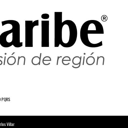
 PQRS
os Villar