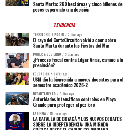
Santa Marta: 260 hectáreas y cinco billones de
pesos esperando una decisión
TENDENCIA
TERRITORIO & PODER
2 días ago
El rayo del CortoCircuito volvió a caer sobre
Santa Marta durante las Fiestas del Mar
PODER & GOBIERNO
3 días ago
¿Proceso fiscal contra Edgar Arias, camino a la
preclusión?
EDUCACIÓN
3 días ago
USM dio la bienvenida a nuevos docentes para el
semestre académico 2026-2
DEPARTAMENTO
3 días ago
Autoridades intensifican controles en Playa
Grande para proteger al pez loro
LA FIRMA
19 horas ago
LA BATALLA DE BOYACÁ Y LOS NUEVOS DEBATES
SOBRE LA INDEPENDENCIA: UNA MIRADA
CRÍTICA DESDE EL CARIBE COLOMBIANO