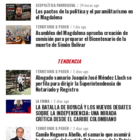
GEOPOLÍTICA PARROQUIAL
24 horas ago
Los pactos de la política y el paramilitarismo en
el Magdalena
TERRITORIO & PODER
1 día ago
Asamblea del Magdalena aprueba creación de
comisión para preparar el Bicentenario de la
muerte de Simón Bolívar
TENDENCIA
TERRITORIO & PODER
2 días ago
Abogado samario Joaquín José Méndez Llach se
perfila para dirigir la Superintendencia de
Notariado y Registro
LA FIRMA
2 días ago
LA BATALLA DE BOYACÁ Y LOS NUEVOS DEBATES
SOBRE LA INDEPENDENCIA: UNA MIRADA
CRÍTICA DESDE EL CARIBE COLOMBIANO
TERRITORIO & PODER
2 días ago
Camilo Noguera Abello, el samario que asumirá