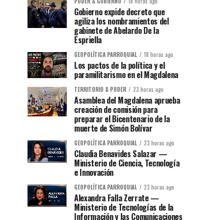
PODER & GOBIERNO
18 horas ago
Gobierno expide decreto que
agiliza los nombramientos del
gabinete de Abelardo De la
Espriella
GEOPOLÍTICA PARROQUIAL
18 horas ago
Los pactos de la política y el
paramilitarismo en el Magdalena
TERRITORIO & PODER
23 horas ago
Asamblea del Magdalena aprueba
creación de comisión para
preparar el Bicentenario de la
muerte de Simón Bolívar
GEOPOLÍTICA PARROQUIAL
23 horas ago
Claudia Benavides Salazar —
Ministerio de Ciencia, Tecnología
e Innovación
GEOPOLÍTICA PARROQUIAL
23 horas ago
Alexandra Falla Zerrate —
Ministerio de Tecnologías de la
Información y las Comunicaciones