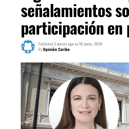
señalamientos so
participación en 
Published
2 meses ago
on
10 junio, 2026
By
Opinión Caribe