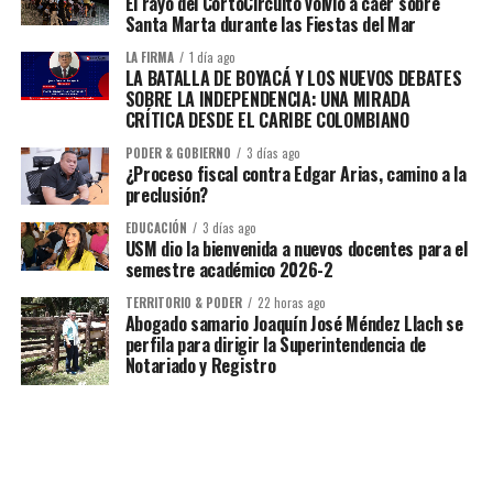
El rayo del CortoCircuito volvió a caer sobre
Santa Marta durante las Fiestas del Mar
LA FIRMA
1 día ago
LA BATALLA DE BOYACÁ Y LOS NUEVOS DEBATES
SOBRE LA INDEPENDENCIA: UNA MIRADA
CRÍTICA DESDE EL CARIBE COLOMBIANO
PODER & GOBIERNO
3 días ago
¿Proceso fiscal contra Edgar Arias, camino a la
preclusión?
EDUCACIÓN
3 días ago
USM dio la bienvenida a nuevos docentes para el
semestre académico 2026-2
TERRITORIO & PODER
22 horas ago
Abogado samario Joaquín José Méndez Llach se
perfila para dirigir la Superintendencia de
Notariado y Registro