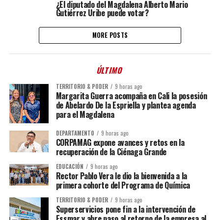
¿El diputado del Magdalena Alberto Mario
Gutiérrez Uribe puede votar?
MORE POSTS
ÚLTIMO
TERRITORIO & PODER
9 horas ago
Margarita Guerra acompaña en Cali la posesión
de Abelardo De la Espriella y plantea agenda
para el Magdalena
DEPARTAMENTO
9 horas ago
CORPAMAG expone avances y retos en la
recuperación de la Ciénaga Grande
EDUCACIÓN
9 horas ago
Rector Pablo Vera le dio la bienvenida a la
primera cohorte del Programa de Química
TERRITORIO & PODER
9 horas ago
Superservicios pone fin a la intervención de
Essmar y abre paso al retorno de la empresa al