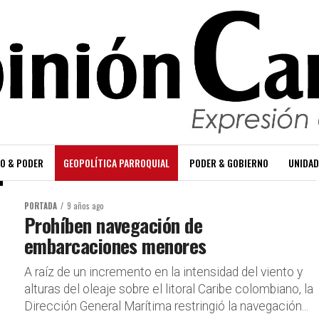
O & PODER
GEOPOLÍTICA PARROQUIAL
PODER & GOBIERNO
UNIDAD
PORTADA
9 años ago
Prohíben navegación de
embarcaciones menores
A raíz de un incremento en la intensidad del viento y
alturas del oleaje sobre el litoral Caribe colombiano, la
Dirección General Marítima restringió la navegación...