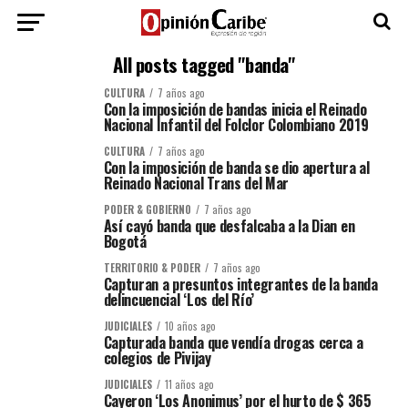
All posts tagged "banda"
CULTURA
7 años ago
Con la imposición de bandas inicia el Reinado
Nacional Infantil del Folclor Colombiano 2019
CULTURA
7 años ago
Con la imposición de banda se dio apertura al
Reinado Nacional Trans del Mar
PODER & GOBIERNO
7 años ago
Así cayó banda que desfalcaba a la Dian en
Bogotá
TERRITORIO & PODER
7 años ago
Capturan a presuntos integrantes de la banda
delincuencial ‘Los del Río’
JUDICIALES
10 años ago
Capturada banda que vendía drogas cerca a
colegios de Pivijay
JUDICIALES
11 años ago
Cayeron ‘Los Anonimus’ por el hurto de $ 365