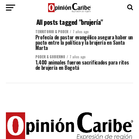
All posts tagged "brujería"
TERRITORIO & PODER
7 años ago
Profecía de pastor evangélico asegura haber un
pacto entre la política y la brujería en Santa
Marta
PODER & GOBIERNO
7 años ago
1.400 animales fueron sacrificados para ritos
de brujería en Bogotá