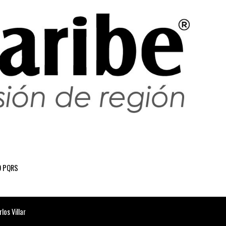
 PQRS
os Villar