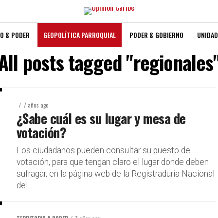
O & PODER
GEOPOLÍTICA PARROQUIAL
PODER & GOBIERNO
UNIDAD
All posts tagged "regionales
7 años ago
¿Sabe cuál es su lugar y mesa de
votación?
Los ciudadanos pueden consultar su puesto de
votación, para que tengan claro el lugar donde deben
sufragar, en la página web de la Registraduría Nacional
del...