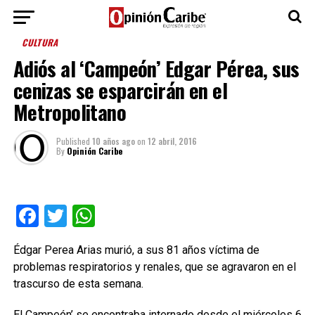
CULTURA
Adiós al ‘Campeón’ Edgar Pérea, sus
cenizas se esparcirán en el
Metropolitano
Published
10 años ago
on
12 abril, 2016
By
Opinión Caribe
Facebook
Twitter
WhatsApp
Édgar Perea Arias murió, a sus 81 años víctima de
problemas respiratorios y renales, que se agravaron en el
trascurso de esta semana.
El Campeón’ se encontraba internado desde el miércoles 6