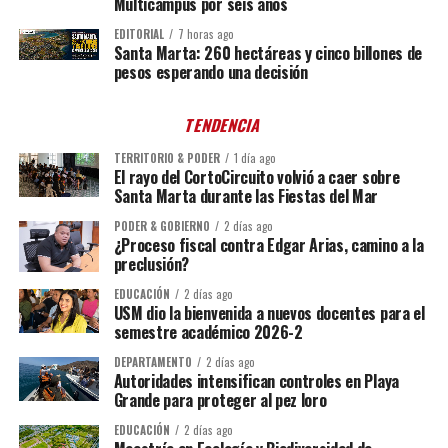
Multicampus por seis años
EDITORIAL
7 horas ago
Santa Marta: 260 hectáreas y cinco billones de
pesos esperando una decisión
TENDENCIA
TERRITORIO & PODER
1 día ago
El rayo del CortoCircuito volvió a caer sobre
Santa Marta durante las Fiestas del Mar
PODER & GOBIERNO
2 días ago
¿Proceso fiscal contra Edgar Arias, camino a la
preclusión?
EDUCACIÓN
2 días ago
USM dio la bienvenida a nuevos docentes para el
semestre académico 2026-2
DEPARTAMENTO
2 días ago
Autoridades intensifican controles en Playa
Grande para proteger al pez loro
EDUCACIÓN
2 días ago