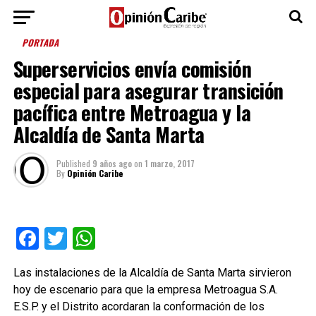
PORTADA
Superservicios envía comisión
especial para asegurar transición
pacífica entre Metroagua y la
Alcaldía de Santa Marta
Published
9 años ago
on
1 marzo, 2017
By
Opinión Caribe
Facebook
Twitter
WhatsApp
Las instalaciones de la Alcaldía de Santa Marta sirvieron
hoy de escenario para que la empresa Metroagua S.A.
E.S.P. y el Distrito acordaran la conformación de los