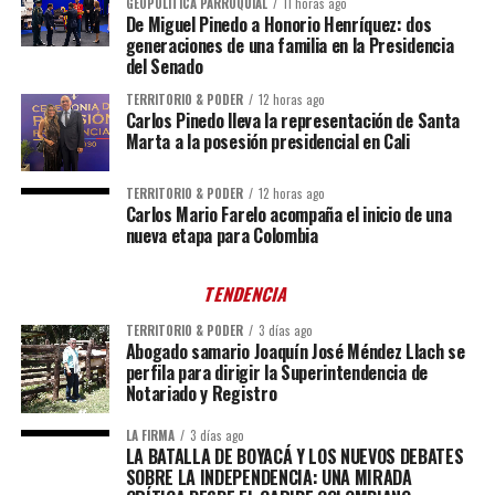
GEOPOLÍTICA PARROQUIAL
11 horas ago
De Miguel Pinedo a Honorio Henríquez: dos
generaciones de una familia en la Presidencia
del Senado
TERRITORIO & PODER
12 horas ago
Carlos Pinedo lleva la representación de Santa
Marta a la posesión presidencial en Cali
TERRITORIO & PODER
12 horas ago
Carlos Mario Farelo acompaña el inicio de una
nueva etapa para Colombia
TENDENCIA
TERRITORIO & PODER
3 días ago
Abogado samario Joaquín José Méndez Llach se
perfila para dirigir la Superintendencia de
Notariado y Registro
LA FIRMA
3 días ago
LA BATALLA DE BOYACÁ Y LOS NUEVOS DEBATES
SOBRE LA INDEPENDENCIA: UNA MIRADA