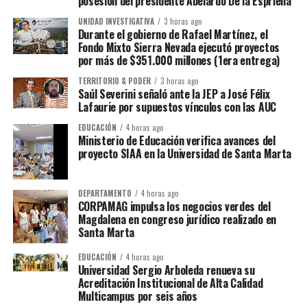
posesión del presidente Abelardo De la Espriella
UNIDAD INVESTIGATIVA
3 horas ago
Durante el gobierno de Rafael Martínez, el
Fondo Mixto Sierra Nevada ejecutó proyectos
por más de $351.000 millones (1era entrega)
TERRITORIO & PODER
3 horas ago
Saúl Severini señaló ante la JEP a José Félix
Lafaurie por supuestos vínculos con las AUC
EDUCACIÓN
4 horas ago
Ministerio de Educación verifica avances del
proyecto SIAA en la Universidad de Santa Marta
DEPARTAMENTO
4 horas ago
CORPAMAG impulsa los negocios verdes del
Magdalena en congreso jurídico realizado en
Santa Marta
EDUCACIÓN
4 horas ago
Universidad Sergio Arboleda renueva su
Acreditación Institucional de Alta Calidad
Multicampus por seis años