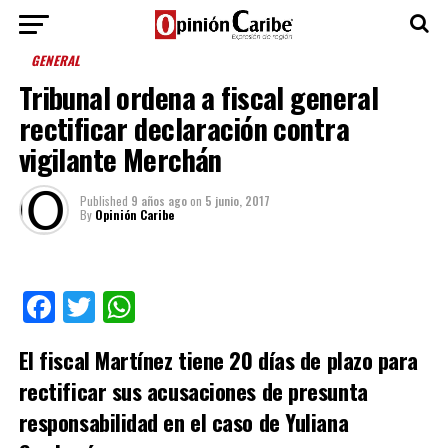
GENERAL
Tribunal ordena a fiscal general
rectificar declaración contra
vigilante Merchán
Published
9 años ago
on
5 junio, 2017
By
Opinión Caribe
Facebook
Twitter
WhatsApp
El fiscal Martínez tiene 20 días de plazo para
rectificar sus acusaciones de presunta
responsabilidad en el caso de Yuliana