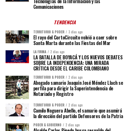
Tecnologías de la Información y las
Comunicaciones
TENDENCIA
TERRITORIO & PODER
3 días ago
El rayo del CortoCircuito volvió a caer sobre
Santa Marta durante las Fiestas del Mar
LA FIRMA
2 días ago
LA BATALLA DE BOYACÁ Y LOS NUEVOS DEBATES
SOBRE LA INDEPENDENCIA: UNA MIRADA
CRÍTICA DESDE EL CARIBE COLOMBIANO
TERRITORIO & PODER
2 días ago
Abogado samario Joaquín José Méndez Llach se
perfila para dirigir la Superintendencia de
Notariado y Registro
TERRITORIO & PODER
2 días ago
Camilo Noguera Abello, el samario que asumirá
la dirección del partido Defensores de la Patria
PODER & GOBIERNO
2 días ago
Alcalde Carlos Pinedo busca respaldo del