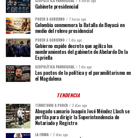
GEOPOLÍTICA PARROQUIAL
6 horas ago
Gabinete presidencial
PODER & GOBIERNO
7 horas ago
Colombia conmemora la Batalla de Boyacá en
medio del relevo presidencial
PODER & GOBIERNO
1 día ago
Gobierno expide decreto que agiliza los
nombramientos del gabinete de Abelardo De la
Espriella
GEOPOLÍTICA PARROQUIAL
1 día ago
Los pactos de la política y el paramilitarismo en
el Magdalena
TENDENCIA
TERRITORIO & PODER
2 días ago
Abogado samario Joaquín José Méndez Llach se
perfila para dirigir la Superintendencia de
Notariado y Registro
LA FIRMA
2 días ago