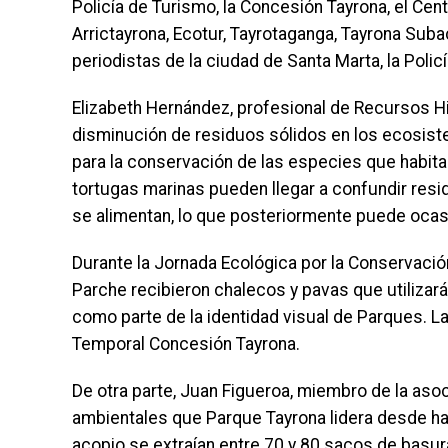
Policía de Turismo, la Concesión Tayrona, el Cen
Arrictayrona, Ecotur, Tayrotaganga, Tayrona Suba
periodistas de la ciudad de Santa Marta, la Polic
Elizabeth Hernández, profesional de Recursos Hi
disminución de residuos sólidos en los ecosis
para la conservación de las especies que habita
tortugas marinas pueden llegar a confundir re
se alimentan, lo que posteriormente puede ocas
Durante la Jornada Ecológica por la Conservació
Parche recibieron chalecos y pavas que utilizar
como parte de la identidad visual de Parques. L
Temporal Concesión Tayrona.
De otra parte, Juan Figueroa, miembro de la aso
ambientales que Parque Tayrona lidera desde ha
acopio se extraían entre 70 y 80 sacos de basu