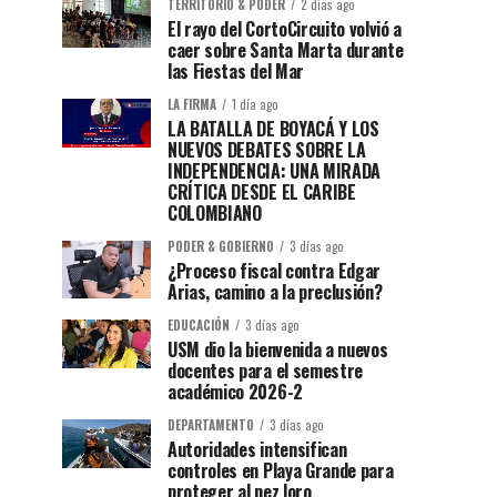
TERRITORIO & PODER
2 días ago
El rayo del CortoCircuito volvió a
caer sobre Santa Marta durante
las Fiestas del Mar
LA FIRMA
1 día ago
LA BATALLA DE BOYACÁ Y LOS
NUEVOS DEBATES SOBRE LA
INDEPENDENCIA: UNA MIRADA
CRÍTICA DESDE EL CARIBE
COLOMBIANO
PODER & GOBIERNO
3 días ago
¿Proceso fiscal contra Edgar
Arias, camino a la preclusión?
EDUCACIÓN
3 días ago
USM dio la bienvenida a nuevos
docentes para el semestre
académico 2026-2
DEPARTAMENTO
3 días ago
Autoridades intensifican
controles en Playa Grande para
proteger al pez loro