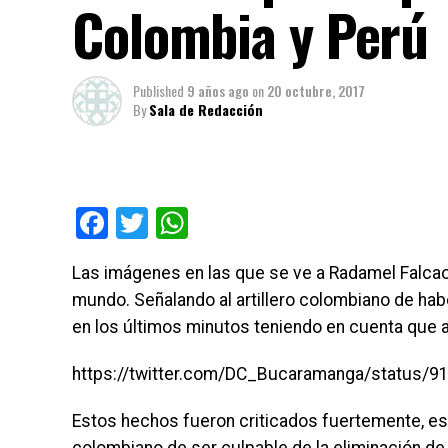
Colombia y Perú
Published
9 años ago
on
20 octubre, 2017
By
Sala de Redacción
Facebook
Twitter
WhatsApp
Las imágenes en las que se ve a Radamel Falcao 
mundo. Señalando al artillero colombiano de ha
en los últimos minutos teniendo en cuenta que 
https://twitter.com/DC_Bucaramanga/status/
Estos hechos fueron criticados fuertemente, esp