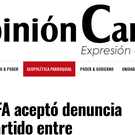
O & PODER
GEOPOLÍTICA PARROQUIAL
PODER & GOBIERNO
UNIDAD
IFA aceptó denuncia
artido entre