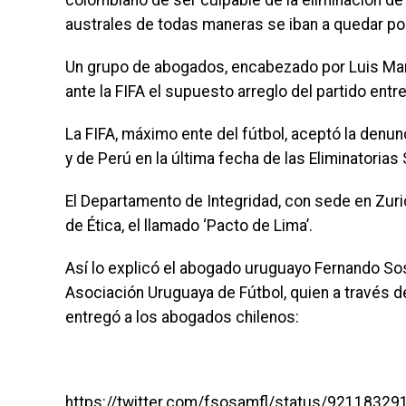
colombiano de ser culpable de la eliminación de 
australes de todas maneras se iban a quedar por 
Un grupo de abogados, encabezado por Luis Mari
ante la FIFA el supuesto arreglo del partido entr
La FIFA, máximo ente del fútbol, aceptó la denu
y de Perú en la última fecha de las Eliminatoria
El Departamento de Integridad, con sede en Zuric
de Ética, el llamado ‘Pacto de Lima’.
Así lo explicó el abogado uruguayo Fernando Sos
Asociación Uruguaya de Fútbol, quien a través de
entregó a los abogados chilenos:
https://twitter.com/fsosamfl/status/9211832