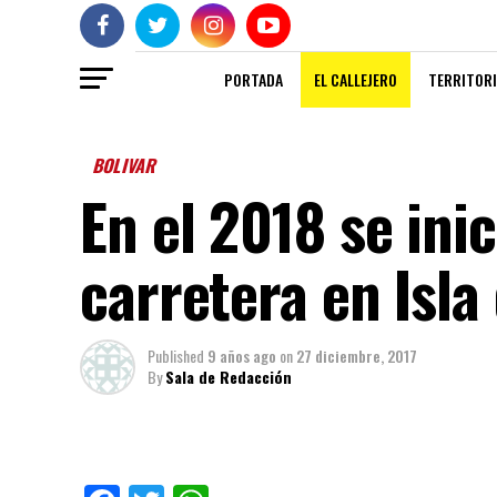
PORTADA
EL CALLEJERO
TERRITORI
BOLIVAR
En el 2018 se ini
carretera en Isla
Published
9 años ago
on
27 diciembre, 2017
By
Sala de Redacción