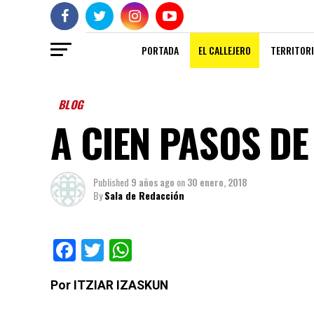
PORTADA
EL CALLEJERO
TERRITORI
BLOG
A CIEN PASOS D
Published
9 años ago
on
30 enero, 2018
By
Sala de Redacción
Facebook
Twitter
WhatsApp
Por ITZIAR IZASKUN