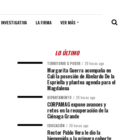
 INVESTIGATIVA
LA FIRMA
VER MÁS
LO ÚLTIMO
TERRITORIO & PODER
20 horas ago
Margarita Guerra acompaña en
Cali la posesión de Abelardo De la
Espriella y plantea agenda para el
Magdalena
DEPARTAMENTO
20 horas ago
CORPAMAG expone avances y
retos en la recuperación de la
Ciénaga Grande
EDUCACIÓN
20 horas ago
Rector Pablo Vera le dio la
bienvenida a la primera cohorte