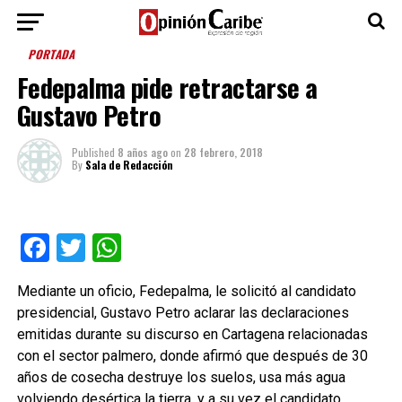
PORTADA
Fedepalma pide retractarse a
Gustavo Petro
Published
8 años ago
on
28 febrero, 2018
By
Sala de Redacción
Facebook
Twitter
WhatsApp
Mediante un oficio, Fedepalma, le solicitó al candidato
presidencial, Gustavo Petro aclarar las declaraciones
emitidas durante su discurso en Cartagena relacionadas
con el sector palmero, donde afirmó que después de 30
años de cosecha destruye los suelos, usa más agua
volviendo desértica la tierra, y a su vez el candidato