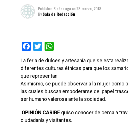
Published
8 años ago
on
28 marzo, 2018
By
Sala de Redacción
Facebook
Twitter
WhatsApp
La feria de dulces y artesanía que se esta reali
diferentes culturas étnicas para que los samari
que representan.
Asimismo, se puede observar a la mujer como p
las cuales buscan empoderarse del papel trasc
ser humano valerosa ante la sociedad.
OPINIÓN CARIBE
quiso conocer de cerca a trav
ciudadanía y visitantes.