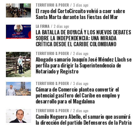
TERRITORIO & PODER
3 días ago
El rayo del CortoCircuito volvió a caer sobre
Santa Marta durante las Fiestas del Mar
LA FIRMA
2 días ago
LA BATALLA DE BOYACÁ Y LOS NUEVOS DEBATES
SOBRE LA INDEPENDENCIA: UNA MIRADA
CRÍTICA DESDE EL CARIBE COLOMBIANO
TERRITORIO & PODER
2 días ago
Abogado samario Joaquín José Méndez Llach se
perfila para dirigir la Superintendencia de
Notariado y Registro
TERRITORIO & PODER
3 días ago
Cámara de Comercio plantea convertir el
potencial gasífero del Caribe en empleo y
desarrollo para el Magdalena
TERRITORIO & PODER
2 días ago
Camilo Noguera Abello, el samario que asumirá
la dirección del partido Defensores de la Patria