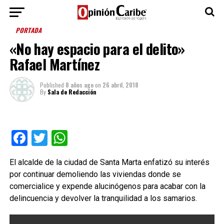
PORTADA
«No hay espacio para el delito»
Rafael Martínez
Published
8 años ago
on
26 abril, 2018
By
Sala de Redacción
Facebook
Twitter
WhatsApp
El alcalde de la ciudad de Santa Marta enfatizó su interés
por continuar demoliendo las viviendas donde se
comercialice y expende alucinógenos para acabar con la
delincuencia y devolver la tranquilidad a los samarios.