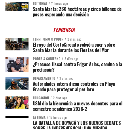
EDITORIAL
11 horas ago
Santa Marta: 260 hectáreas y cinco billones de
pesos esperando una decisión
TENDENCIA
TERRITORIO & PODER
2 días ago
El rayo del CortoCircuito volvió a caer sobre
Santa Marta durante las Fiestas del Mar
PODER & GOBIERNO
3 días ago
¿Proceso fiscal contra Edgar Arias, camino a la
preclusión?
DEPARTAMENTO
3 días ago
Autoridades intensifican controles en Playa
Grande para proteger al pez loro
EDUCACIÓN
2 días ago
USM dio la bienvenida a nuevos docentes para el
semestre académico 2026-2
LA FIRMA
17 horas ago
LA BATALLA DE BOYACÁ Y LOS NUEVOS DEBATES
SOBRE LA INDEPENDENCIA: UNA MIRADA