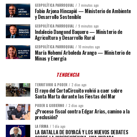
GEOPOLÍTICA PARROQUIAL
7 minutos ago
Fabio Arjona Hincapié — Ministerio de Ambiente
y Desarrollo Sostenible
GEOPOLÍTICA PARROQUIAL
9 minutos ago
Indalecio Dangond Baquero — Ministerio de
Agricultura y Desarrollo Rural
GEOPOLÍTICA PARROQUIAL
10 minutos ago
María Nohemí Arboleda Arango — Ministerio de
Minas y Energía
TENDENCIA
TERRITORIO & PODER
2 días ago
El rayo del CortoCircuito volvió a caer sobre
Santa Marta durante las Fiestas del Mar
PODER & GOBIERNO
3 días ago
¿Proceso fiscal contra Edgar Arias, camino a la
preclusión?
LA FIRMA
1 día ago
LA BATALLA DE BOYACÁ Y LOS NUEVOS DEBATES