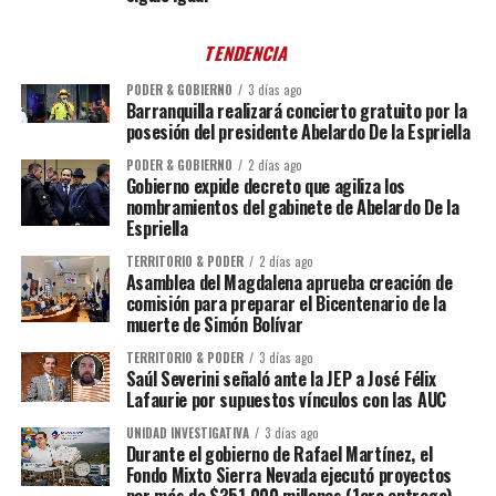
TENDENCIA
PODER & GOBIERNO
3 días ago
Barranquilla realizará concierto gratuito por la
posesión del presidente Abelardo De la Espriella
PODER & GOBIERNO
2 días ago
Gobierno expide decreto que agiliza los
nombramientos del gabinete de Abelardo De la
Espriella
TERRITORIO & PODER
2 días ago
Asamblea del Magdalena aprueba creación de
comisión para preparar el Bicentenario de la
muerte de Simón Bolívar
TERRITORIO & PODER
3 días ago
Saúl Severini señaló ante la JEP a José Félix
Lafaurie por supuestos vínculos con las AUC
UNIDAD INVESTIGATIVA
3 días ago
Durante el gobierno de Rafael Martínez, el
Fondo Mixto Sierra Nevada ejecutó proyectos
por más de $351.000 millones (1era entrega)