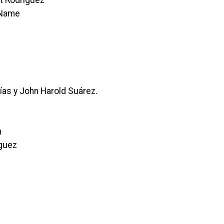
lt Rodríguez
 Name
ías y John Harold Suárez.
n
íguez