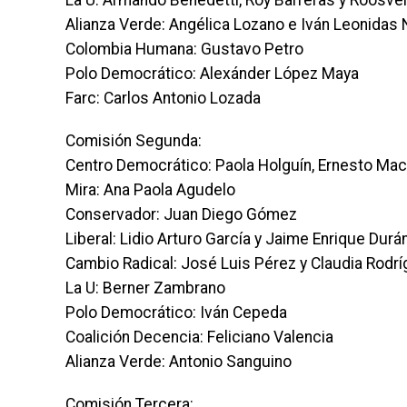
La U: Armando Benedetti, Roy Barreras y Roosve
Alianza Verde: Angélica Lozano e Iván Leonidas
Colombia Humana: Gustavo Petro
Polo Democrático: Alexánder López Maya
Farc: Carlos Antonio Lozada
Comisión Segunda:
Centro Democrático: Paola Holguín, Ernesto Mac
Mira: Ana Paola Agudelo
Conservador: Juan Diego Gómez
Liberal: Lidio Arturo García y Jaime Enrique Durá
Cambio Radical: José Luis Pérez y Claudia Rodr
La U: Berner Zambrano
Polo Democrático: Iván Cepeda
Coalición Decencia: Feliciano Valencia
Alianza Verde: Antonio Sanguino
Comisión Tercera: