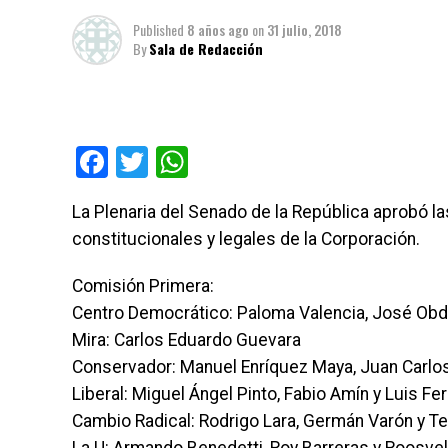
Published
8 años ago
on
31 julio, 2018
By
Sala de Redacción
Facebook
Twitter
WhatsApp
La Plenaria del Senado de la República aprobó 
constitucionales y legales de la Corporación.
Comisión Primera:
Centro Democrático: Paloma Valencia, José Obdul
Mira: Carlos Eduardo Guevara
Conservador: Manuel Enríquez Maya, Juan Carlos
Liberal: Miguel Ángel Pinto, Fabio Amín y Luis F
Cambio Radical: Rodrigo Lara, Germán Varón y T