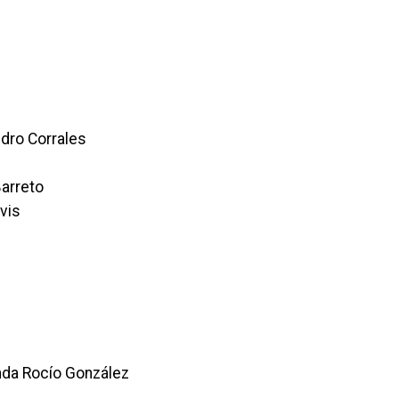
ndro Corrales
Barreto
lvis
nda Rocío González