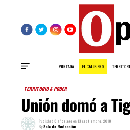
PORTADA
EL CALLEJERO
TERRITORI
TERRITORIO & PODER
Unión domó a Tig
Published
8 años ago
on
13 septiembre, 2018
By
Sala de Redacción