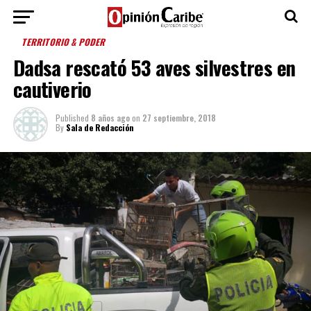
TERRITORIO & PODER
Dadsa rescató 53 aves silvestres en
cautiverio
Published
8 años ago
on
27 septiembre, 2018
By
Sala de Redacción