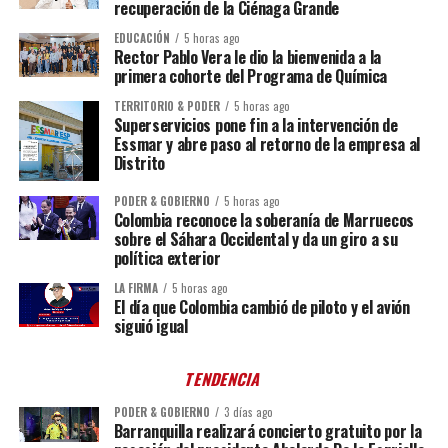
recuperación de la Ciénaga Grande
EDUCACIÓN
5 horas ago
Rector Pablo Vera le dio la bienvenida a la
primera cohorte del Programa de Química
TERRITORIO & PODER
5 horas ago
Superservicios pone fin a la intervención de
Essmar y abre paso al retorno de la empresa al
Distrito
PODER & GOBIERNO
5 horas ago
Colombia reconoce la soberanía de Marruecos
sobre el Sáhara Occidental y da un giro a su
política exterior
LA FIRMA
5 horas ago
El día que Colombia cambió de piloto y el avión
siguió igual
TENDENCIA
PODER & GOBIERNO
3 días ago
Barranquilla realizará concierto gratuito por la