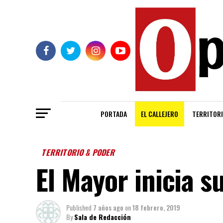
PORTADA
EL CALLEJERO
TERRITORI
TERRITORIO & PODER
El Mayor inicia s
Published
7 años ago
on
18 febrero, 2019
By
Sala de Redacción