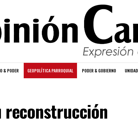
O & PODER
GEOPOLÍTICA PARROQUIAL
PODER & GOBIERNO
UNIDAD
u reconstrucción