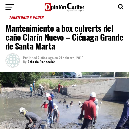
TERRITORIO & PODER
Mantenimiento a box culverts del
caño Clarín Nuevo – Ciénaga Grande
de Santa Marta
Published
7 años ago
on
21 febrero, 2019
By
Sala de Redacción