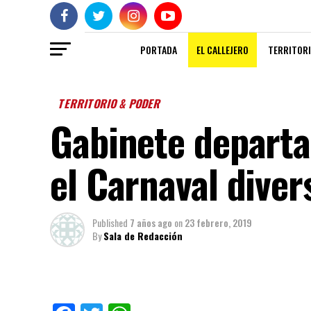
PORTADA
EL CALLEJERO
TERRITORI
TERRITORIO & PODER
Gabinete departa
el Carnaval diver
Published
7 años ago
on
23 febrero, 2019
By
Sala de Redacción