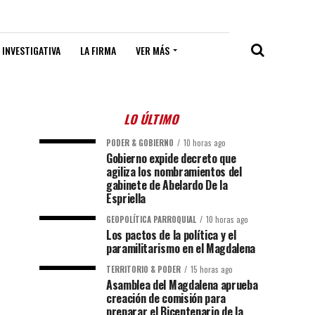
 INVESTIGATIVA
LA FIRMA
VER MÁS
LO ÚLTIMO
PODER & GOBIERNO
10 horas ago
Gobierno expide decreto que
agiliza los nombramientos del
gabinete de Abelardo De la
Espriella
GEOPOLÍTICA PARROQUIAL
10 horas ago
Los pactos de la política y el
paramilitarismo en el Magdalena
TERRITORIO & PODER
15 horas ago
Asamblea del Magdalena aprueba
creación de comisión para
preparar el Bicentenario de la